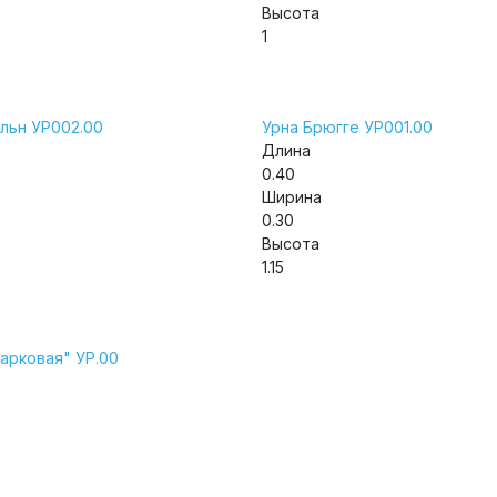
Высота
1
ельн УР002.00
Урна Брюгге УР001.00
Длина
0.40
Ширина
0.30
Высота
1.15
арковая" УР.00