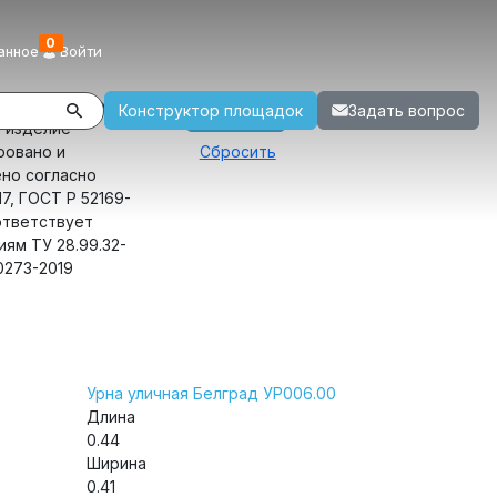
0
анное
Войти
твие стандартам
Конструктор площадок
Задать вопрос
 изделие
ровано и
ено согласно
7, ГОСТ Р 52169-
ответствует
ям ТУ 28.99.32-
0273-2019
Урна уличная Белград УР006.00
Длина
0.44
Ширина
0.41