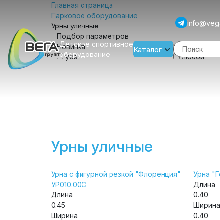
Главная страница
Парковое оборудование
info@veg
Урны уличные
Подбор параметров
Детское спортивное
Новинка
Возраст
Каталог
оборудование
yes
любой
Урны уличные
Урна с фигурной резкой "Флоренция"
Урна "
УР010.00С
Длина
Длина
0.40
0.45
Ширина
Ширина
0.40