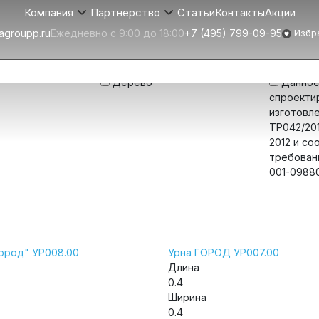
Статьи
Контакты
Акции
Компания
Партнерство
agroupp.ru
Ежедневно с 9:00 до 18:00
+7 (495) 799-09-95
Избр
Материалы
Соответс
Дерево
Данное
спроекти
изготовл
ТР042/201
2012 и со
требовани
001-0988
Город" УР008.00
Урна ГОРОД УР007.00
Длина
0.4
Ширина
0.4