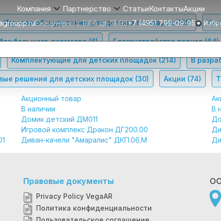
Статьи
Контакты
Акции
Компания
Партнерство
Игровое оборудование для детских площадок
(156)
Кан
agroupp.ru
Ежедневно с 9:00 до 18:00
+7 (495) 799-09-95
Избр
убах большого диаметра
(6)
Благоустройство парков
(64)
Комплектующие для детских площадок
(214)
В разра
вые решения для детских площадок
(30)
Акции
(74)
Т
Акционный товар
Ак
В наличии
В 
Домик детский ДМ011
До
Игровой комплекс Дракон ДГ200.00
Ди
01
Диван-качели "Амаралис" ДКП.06.М
Ди
Правовые документы
ОО
Privacy Policy VegaAR
Политика конфиденциальности
Пользовательское соглашение