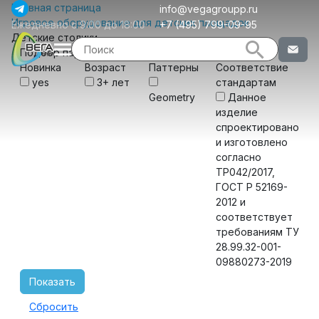
Главная страница
info@vegagroupp.ru
Игровое оборудование для детских площадок
Ежедневно с 9:00 до 18:00
+7 (495) 799-09-95
Детские столики
Подбор параметров
Новинка
Возраст
Паттерны
Соответствие
yes
3+ лет
стандартам
Geometry
Данное
изделие
спроектировано
и изготовлено
согласно
ТР042/2017,
ГОСТ Р 52169-
2012 и
соответствует
требованиям ТУ
28.99.32-001-
09880273-2019