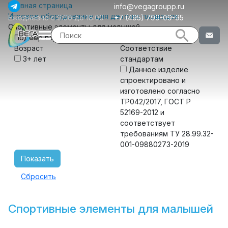
Главная страница
info@vegagroupp.ru
Игровое оборудование для детских площадок
Ежедневно с 9:00 до 18:00
+7 (495) 799-09-95
Спортивные элементы для малышей
Подбор параметров
Возраст
Соответствие
3+ лет
стандартам
Данное изделие
спроектировано и
изготовлено согласно
ТР042/2017, ГОСТ Р
52169-2012 и
соответствует
требованиям ТУ 28.99.32-
001-09880273-2019
Спортивные элементы для малышей