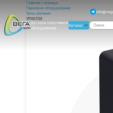
Главная страница
Парковое оборудование
info@veg
Урны уличные
УР007.00
Детское спортивное
Каталог
оборудование