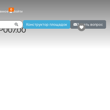
0
анное
Войти
Конструктор площадок
Задать вопрос
Р007.00