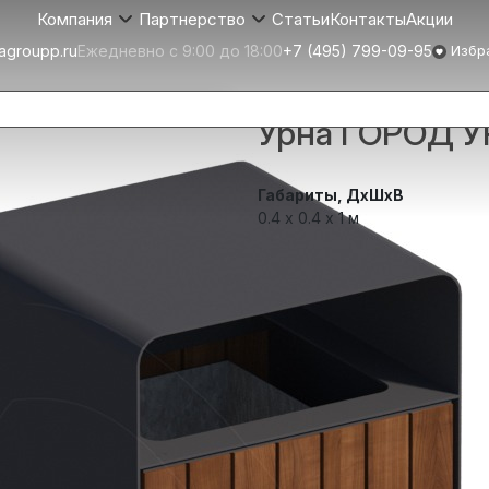
Статьи
Контакты
Акции
Компания
Партнерство
agroupp.ru
Ежедневно с 9:00 до 18:00
+7 (495) 799-09-95
Избр
Урна ГОРОД У
Габариты, ДхШхВ
0.4 х 0.4 x 1 м