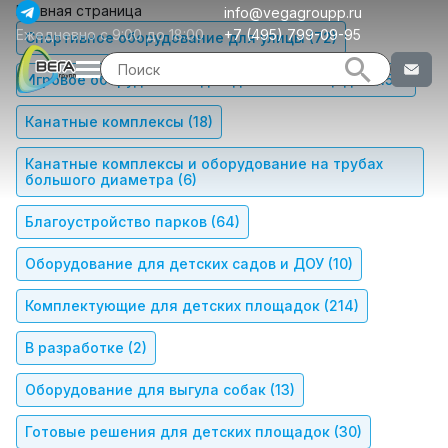
Главная страница
info@vegagroupp.ru
Ежедневно с 9:00 до 18:00
+7 (495) 799-09-95
Спортивное оборудование для улицы
(72)
Игровое оборудование для детских площадок
(156)
Канатные комплексы
(18)
Канатные комплексы и оборудование на трубах
большого диаметра
(6)
Благоустройство парков
(64)
Оборудование для детских садов и ДОУ
(10)
Комплектующие для детских площадок
(214)
В разработке
(2)
Оборудование для выгула собак
(13)
Готовые решения для детских площадок
(30)